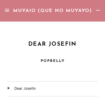
MUYAIO (QUE NO MUYAYO)
Gozando de la vida cotidiana con una piña colada. Pop pic
DEAR JOSEFIN
POPBELLY
Dear Josefin
Tracklist