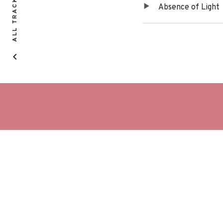
ALL TRACKS
Absence of Light
de
audio
Tracklist