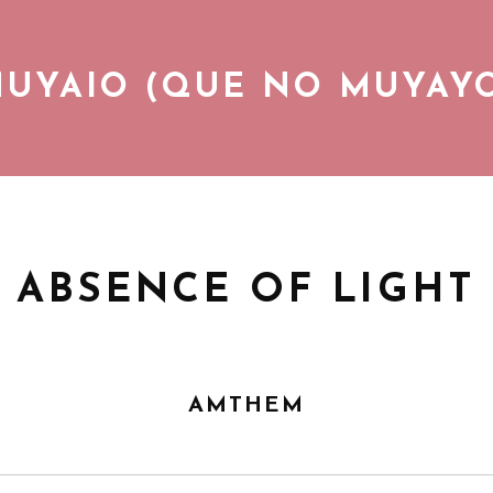
UYAIO (QUE NO MUYAY
Gozando de la vida cotidiana co
DISCOGRAFÍA
ABSENCE OF LIGHT
VIDEOS
CONCIERTOS
AMTHEM
BLOG