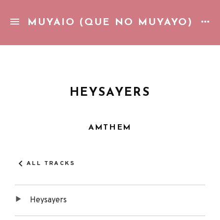
MUYAIO (QUE NO MUYAYO)
Gozando de la vida cotidiana con una piña colada. Pop pic
HEYSAYERS
AMTHEM
ALL TRACKS
Heysayers