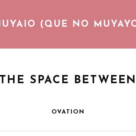
UYAIO (QUE NO MUYAY
Gozando de la vida cotidiana co
DISCOGRAFÍA
THE SPACE BETWEE
VIDEOS
CONCIERTOS
OVATION
BLOG