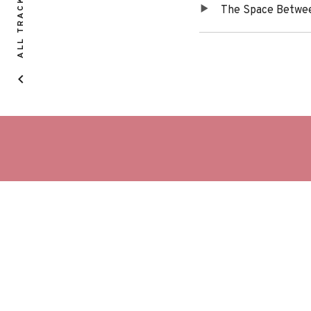
ALL TRACKS
The Space Betwe
de
audio
Tracklist