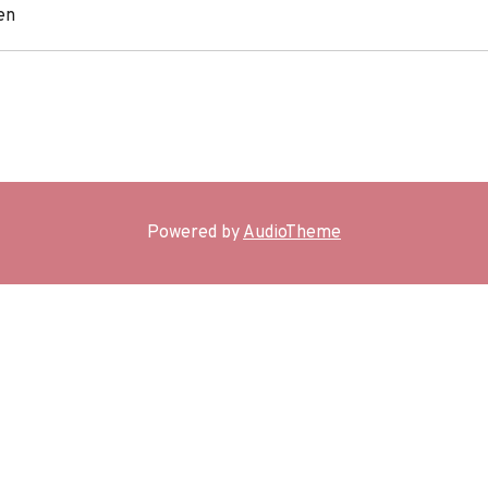
en
BIO
Powered by
AudioTheme